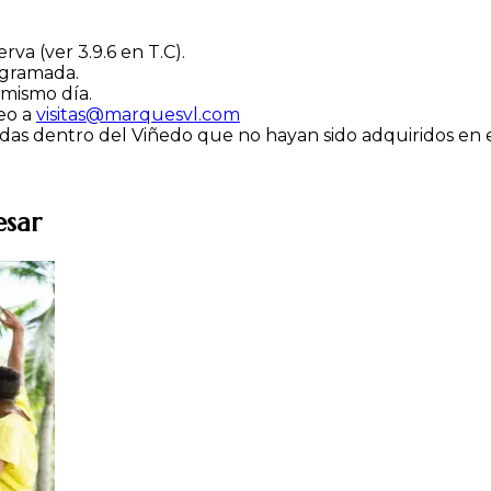
va (ver 3.9.6 en T.C).
ogramada.
 mismo día.
eo a
visitas@marquesvl.com
das dentro del Viñedo que no hayan sido adquiridos en 
esar